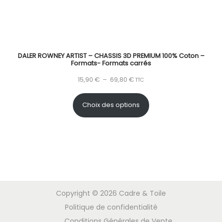
DALER ROWNEY ARTIST – CHASSIS 3D PREMIUM 100% Coton –
Formats- Formats carrés
15,90
€
–
69,80
€
TTC
Choix des options
Copyright © 2026
Cadre & Toile
Politique de confidentialité
Conditions Générales de Vente