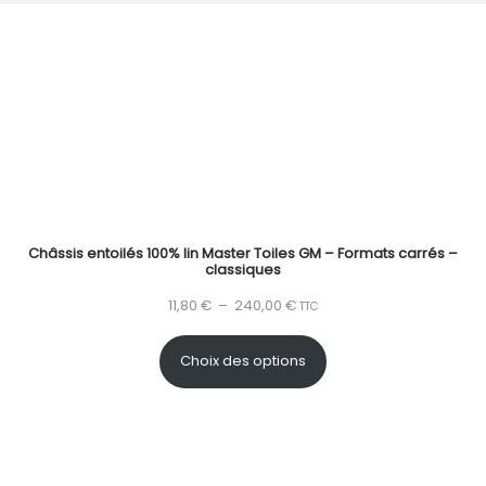
Châssis entoilés 100% lin Master Toiles GM – Formats carrés –
classiques
11,80
€
–
240,00
€
TTC
Choix des options