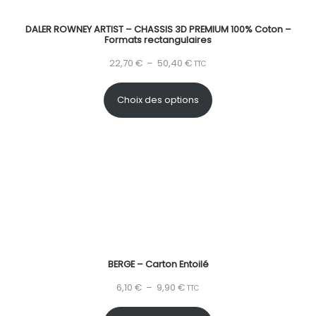
DALER ROWNEY ARTIST – CHASSIS 3D PREMIUM 100% Coton –
Formats rectangulaires
22,70
€
–
50,40
€
TTC
Choix des options
BERGE – Carton Entoilé
6,10
€
–
9,90
€
TTC