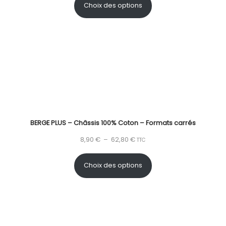
Choix des options
BERGE PLUS – Châssis 100% Coton – Formats carrés
8,90
€
–
62,80
€
TTC
Choix des options