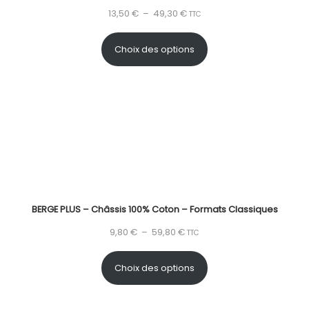
13,50
€
–
49,30
€
TTC
Choix des options
BERGE PLUS – Châssis 100% Coton – Formats Classiques
9,80
€
–
59,80
€
TTC
Choix des options