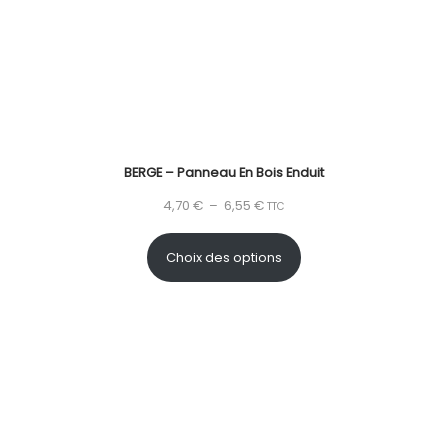
BERGE – Panneau En Bois Enduit
4,70
€
–
6,55
€
TTC
Choix des options