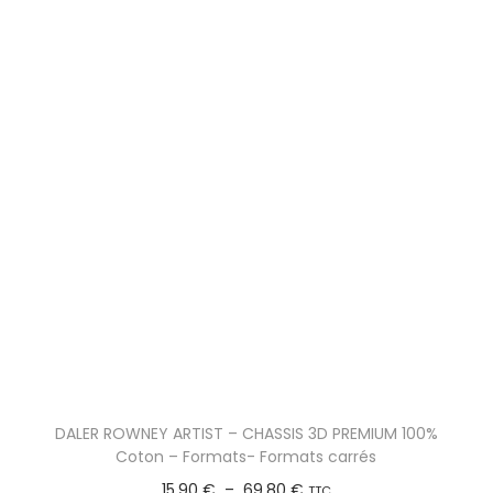
DALER ROWNEY ARTIST – CHASSIS 3D PREMIUM 100%
Coton – Formats- Formats carrés
15,90
€
–
69,80
€
TTC