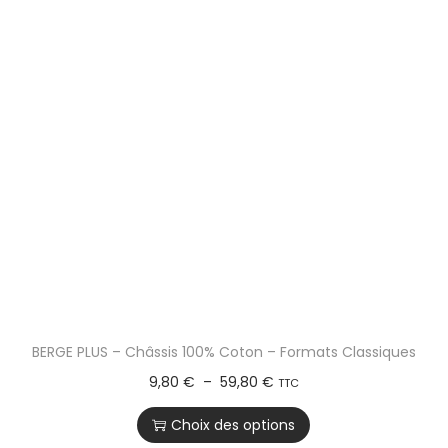
BERGE PLUS – Châssis 100% Coton – Formats Classiques
9,80
€
–
59,80
€
TTC
Choix des options