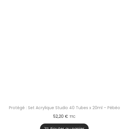
Protégé : Set Acrylique Studio 40 Tubes x 20ml – Pébéo
52,20
€
TTC
Ajouter au panier