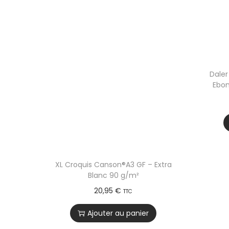
Daler
Ebon
XL Croquis Canson®A3 GF – Extra
Blanc 90 g/m²
20,95
€
TTC
Ajouter au panier