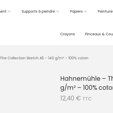
ent
Supports à peindre
Papiers
Peinture
Crayons
Pinceaux & Cou
he Collection Sketch A5 – 140 g/m² – 100% coton
Hahnemühle – The
g/m² – 100% coto
12,40
€
TTC