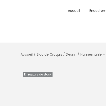
Accueil
Encadrem
Accueil
/
Bloc de Croquis / Dessin
/
Hahnemühle – T
En rupture de stock