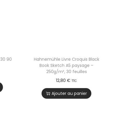
×30 90
Hahnemühle Livre Croquis Black
Book Sketch A5 paysage –
250g/m², 30 feuilles
12,80
€
TTC
Ajouter au panier