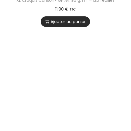
XL Croquis Canson® GF A4 90 g/m² – 120 feuilles
11,90
€
TTC
Ajouter au panier