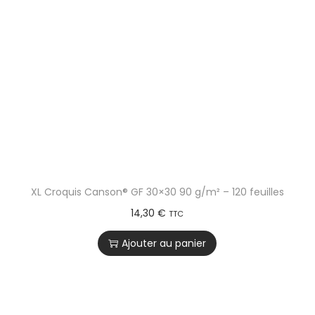
XL Croquis Canson® GF 30×30 90 g/m² – 120 feuilles
14,30
€
TTC
Ajouter au panier