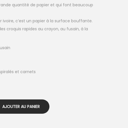
grande quantité de papier et qui font beaucoup
 ivoire, c’est un papier à la surface bouffante.
e des croquis rapides au crayon, au fusain, à la
fusain
piralés et carnets
AJOUTER AU PANIER