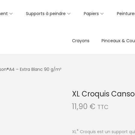
ent
Supports à peindre
Papiers
Peinture
Crayons
Pinceaux & Cou
son®A4 – Extra Blanc 90 g/m²
XL Croquis Canso
11,90
€
TTC
®
XL
Croquis est un support qu