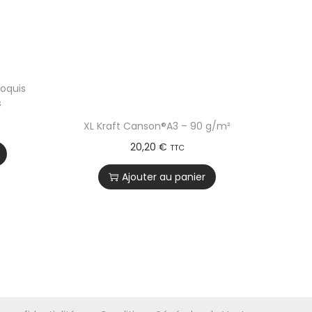
oquis
s
XL Kraft Canson®A3 – 90 g/m²
20,20
€
TTC
Ajouter au panier