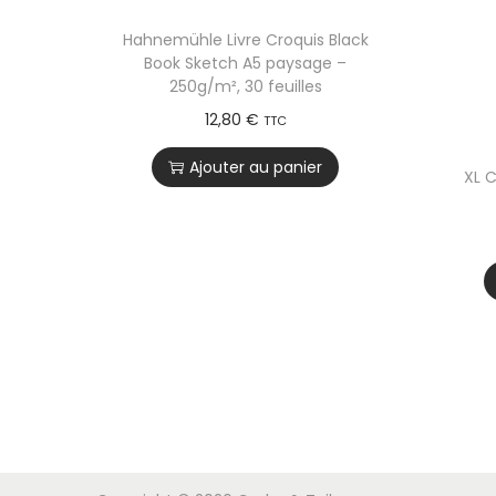
Hahnemühle Livre Croquis Black
Book Sketch A5 paysage –
250g/m², 30 feuilles
12,80
€
TTC
Ajouter au panier
XL 