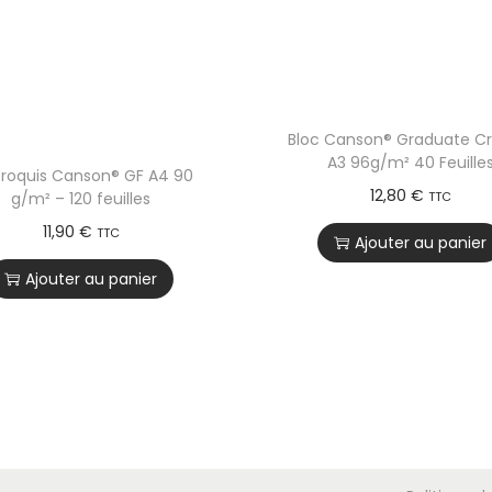
Bloc Canson® Graduate Cr
A3 96g/m² 40 Feuille
Croquis Canson® GF A4 90
12,80
€
TTC
g/m² – 120 feuilles
11,90
€
TTC
Ajouter au panier
Ajouter au panier